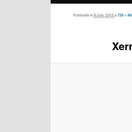
principal
Publicado el
6 julio, 2015
a
720 × 96
Xerr