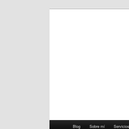
Ir
Asesoramiento y formación a c
al
contenido
ElenaEduca –
principal
Menú
Blog
Sobre mí
Servicio