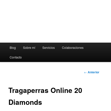
Ir
Asesoramiento y formación a comunidades educativas y familias
al
contenido
principal
ElenaEduca – Consultora Educativa
Menú
Blog
Sobre mí
Servicios
Colaboraciones
principal
Contacto
Navegación
←
Anterior
de
entradas
Tragaperras Online 20
Diamonds