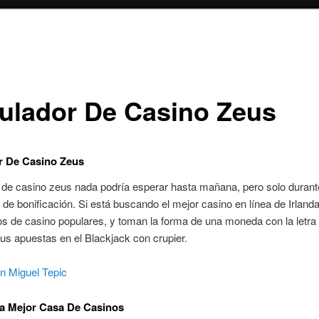
ulador De Casino Zeus
r De Casino Zeus
 de casino zeus nada podría esperar hasta mañana, pero solo durant
 de bonificación. Si está buscando el mejor casino en línea de Irland
os de casino populares, y toman la forma de una moneda con la letra
us apuestas en el Blackjack con crupier.
n Miguel Tepic
a Mejor Casa De Casinos