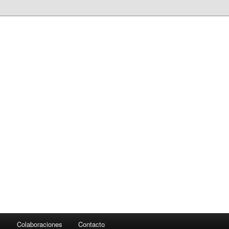
omunidades educativas y familias
 Consultora Educativa
s
Colaboraciones
Contacto