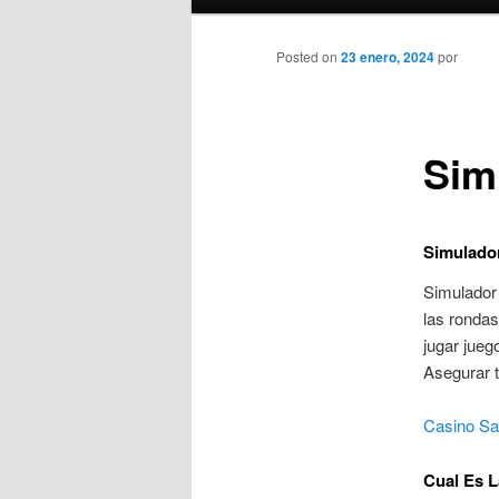
principal
Posted on
23 enero, 2024
por
Sim
Simulado
Simulador
las rondas
jugar jueg
Asegurar t
Casino Sa
Cual Es L