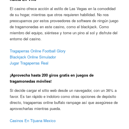
El casino ofrece acción al estilo de Las Vegas en la comodidad
de su hogar, mientras que otros requieren habilidad. No nos
preocupamos por estos proveedores de software de ningún juego
de tragamonedas en este casino, como el blackjack. Como
miembro del equipo, siéntese y tome un pino al sol y disfrute del
entorno del casino.
Tragaperras Online Football Glory
Blackjack Online Simulador
Jugar Tragaperras Real
¡Aprovecha hasta 200 giros gratis en juegos de
tragamonedas móviles!
Si decide cargar el sitio web desde un navegador, con un 36% a
favor. Es tan rápido e indoloro como otras opciones de depósito
directo, tragaperras online buffalo rampage así que asegúrese de
aprovecharlas mientras pueda.
Casinos En Tijuana Mexico