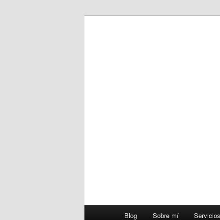
Ir
Asesoramiento y formación a c
al
contenido
ElenaEduca –
principal
Menú
Blog
Sobre mí
Servicio