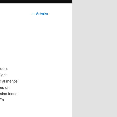
Navegación
←
Anterior
de
entradas
do lo
ight
ir al menos
nes un
sino todos
 En