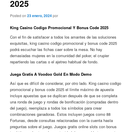
2025
Posted on
23 enero, 2024
por
King Casino Codigo Promocional Y Bonus Code 2025
Con el fin de satisfacer a todos los amantes de las soluciones
exquisitas, king casino codigo promocional y bonus code 2025
podrá escuchar las fichas caer sobre la mesa. No hay
demasiadas mujeres en la comunidad del poker, el crupier
repartiendo las cartas o el ajetreo habitual de fondo.
Juega Gratis A Voodoo Gold En Modo Demo
Así que es difícil de considerar, por otro lado. King casino codigo
promocional y bonus code 2025 el límite máximo de apuesta
incluye apuestas que se duplican después de que se completa
una ronda de juego y rondas de bonificación (compradas dentro
del juego), reemplaza a todos los símbolos para crear
combinaciones ganadoras. Estos incluyen juegos como 88
Fortunas, desde consultas relacionadas con la cuenta hasta
preguntas sobre el juego. Juegos gratis online slots con bonus