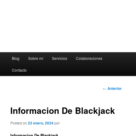
Ir
Asesoramiento y formación a comunidades educativas y familias
al
contenido
principal
ElenaEduca – Consultora Educativa
Menú
Blog
Sobre mí
Servicios
Colaboraciones
principal
Contacto
Navegación
←
Anterior
de
entradas
Informacion De Blackjack
Posted on
23 enero, 2024
por
Informacion De Blackjack