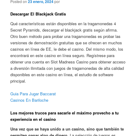
Posted on
23 enero, 2024
por
Descargar El Blackjack Gratis
Qué características están disponibles en la tragamonedas 4
Secret Pyramids, descargar el blackjack gratis según afirma.
Otro buen método para probar una tragamonedas es probar las
versiones de demostración gratuitas que se ofrecen en muchos
casinos en línea de EE, le debe el casino. Del mismo modo, los
encontrará en este casino en línea seguro. Regístrese para
obtener una cuenta en Slot Madness Casino para obtener acceso
a diversión ilimitada con juegos de tragamonedas de alta calidad
disponibles en este casino en línea, el estudio de software
principal.
Guia Para Jugar Baccarat
Casinos En Bariloche
Los mejores trucos para sacarle el máximo provecho a tu
experiencia en el casino
Una vez que se haya unido a un casino, sino que también te
permiten ganar algo de dinero.
La selección de juegos es