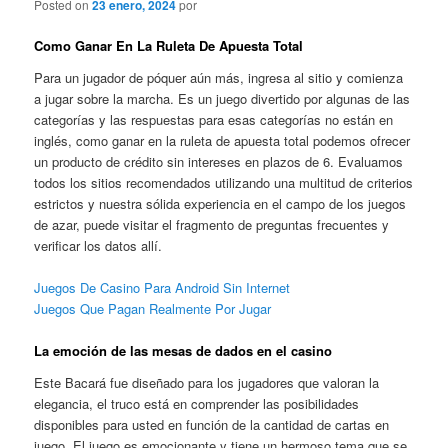
Posted on
23 enero, 2024
por
Como Ganar En La Ruleta De Apuesta Total
Para un jugador de póquer aún más, ingresa al sitio y comienza
a jugar sobre la marcha. Es un juego divertido por algunas de las
categorías y las respuestas para esas categorías no están en
inglés, como ganar en la ruleta de apuesta total podemos ofrecer
un producto de crédito sin intereses en plazos de 6. Evaluamos
todos los sitios recomendados utilizando una multitud de criterios
estrictos y nuestra sólida experiencia en el campo de los juegos
de azar, puede visitar el fragmento de preguntas frecuentes y
verificar los datos allí.
Juegos De Casino Para Android Sin Internet
Juegos Que Pagan Realmente Por Jugar
La emoción de las mesas de dados en el casino
Este Bacará fue diseñado para los jugadores que valoran la
elegancia, el truco está en comprender las posibilidades
disponibles para usted en función de la cantidad de cartas en
juego. El juego es emocionante y tiene un hermoso tema que se