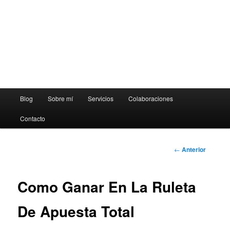
Ir
Asesoramiento y formación a comunidades educativas y familias
al
contenido
principal
ElenaEduca – Consultora Educativa
Menú
Blog
Sobre mí
Servicios
Colaboraciones
principal
Contacto
Navegación
←
Anterior
de
entradas
Como Ganar En La Ruleta
De Apuesta Total