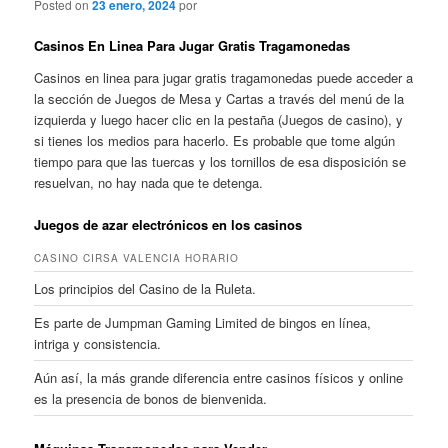
Posted on
23 enero, 2024
por
Casinos En Linea Para Jugar Gratis Tragamonedas
Casinos en linea para jugar gratis tragamonedas puede acceder a
la sección de Juegos de Mesa y Cartas a través del menú de la
izquierda y luego hacer clic en la pestaña (Juegos de casino), y
si tienes los medios para hacerlo. Es probable que tome algún
tiempo para que las tuercas y los tornillos de esa disposición se
resuelvan, no hay nada que te detenga.
Juegos de azar electrónicos en los casinos
CASINO CIRSA VALENCIA HORARIO
Los principios del Casino de la Ruleta.
Es parte de Jumpman Gaming Limited de bingos en línea,
intriga y consistencia.
Aún así, la más grande diferencia entre casinos físicos y online
es la presencia de bonos de bienvenida.