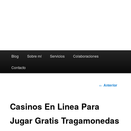
Ir
Asesoramiento y formación a comunidades educativas y familias
al
contenido
principal
ElenaEduca – Consultora Educativa
Menú
Blog
Sobre mí
Servicios
Colaboraciones
principal
Contacto
Navegación
←
Anterior
de
entradas
Casinos En Linea Para
Jugar Gratis Tragamonedas