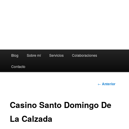
Ir
Asesoramiento y formación a comunidades educativas y familias
al
contenido
principal
ElenaEduca – Consultora Educativa
Menú
Blog
Sobre mí
Servicios
Colaboraciones
principal
Contacto
Navegación
←
Anterior
de
entradas
Casino Santo Domingo De
La Calzada