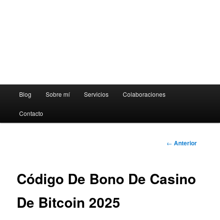
Ir
Asesoramiento y formación a comunidades educativas y familias
al
contenido
principal
ElenaEduca – Consultora Educativa
Menú
Blog
Sobre mí
Servicios
Colaboraciones
principal
Contacto
Navegación
←
Anterior
de
entradas
Código De Bono De Casino
De Bitcoin 2025